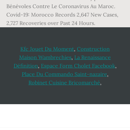
Bénévoles Contre Le Coronavirus Au Maroc.
Covid-19: Morocco Records 2,647 New Cases,
2,727 Recoveries over Past 24 Hours.
Kfc Jouet Du Moment
,
Construction
Maison Wambrechies
,
La Renaissance
Définition
,
Espace Form Cholet Facebook
,
Place Du Commando Saint-nazaire
,
Robinet Cuisine Bricomarché
,
Footer