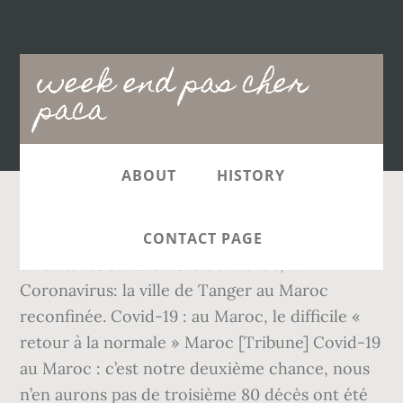
Main
week end pas cher
navigation
paca
ABOUT
HISTORY
La ville de Tanger, ville d'environ un million
CONTACT PAGE
d'habitants dans le nord du Maroc, ...
Coronavirus: la ville de Tanger au Maroc
reconfinée. Covid-19 : au Maroc, le difficile «
retour à la normale » Maroc [Tribune] Covid-19
au Maroc : c’est notre deuxième chance, nous
n’en aurons pas de troisième 80 décès ont été